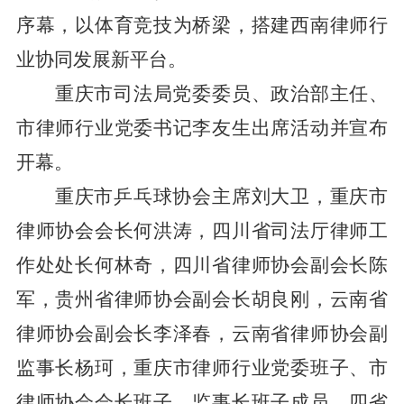
序幕，以体育竞技为桥梁，搭建西南律师行
业协同发展新平台。
重庆市司法局党委委员、政治部主任、
市律师行业党委书记李友生出席活动并宣布
开幕。
重庆市乒乓球协会主席刘大卫，重庆市
律师协会会长何洪涛，四川省司法厅律师工
作处处长何林奇，四川省律师协会副会长陈
军，贵州省律师协会副会长胡良刚，云南省
律师协会副会长李泽春，云南省律师协会副
监事长杨珂，重庆市律师行业党委班子、市
律师协会会长班子、监事长班子成员，四省