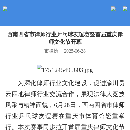
西南四省市律师行业乒乓球友谊赛暨首届重庆律
师文化节开幕
市律协
2025-06-28
为深化律师行业文化建设，促进渝川贵
云四地律师行业交流合作，展现法律人竞技
风采与精神面貌，
6
月
28
日，西南四省市律师
行业乒乓球友谊赛在重庆市体育馆隆重举
行。本次赛事同步拉开首届重庆律师文化节