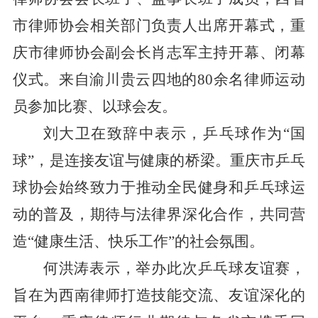
市律师协会相关部门负责人出席开幕式，重
庆市律师协会副会长肖志军主持开幕、闭幕
仪式。来自渝川贵云四地的
80
余名律师运动
员参加比赛、以球会友。
刘大卫在致辞中表示，乒乓球作为
“
国
球
”
，是连接友谊与健康的桥梁。重庆市乒乓
球协会始终致力于推动全民健身和乒乓球运
动的普及，期待与法律界深化合作，共同营
造
“
健康生活、快乐工作
”
的社会氛围。
何洪涛表示，举办此次乒乓球友谊赛，
旨在为西南律师打造技能交流、友谊深化的