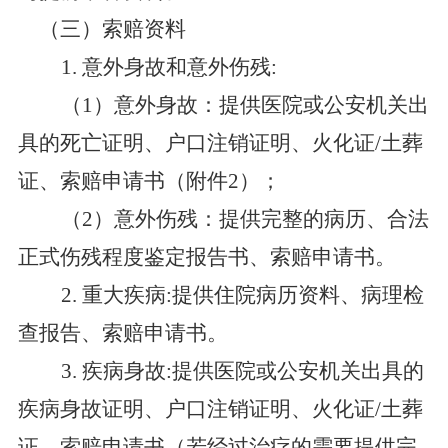
（三）索赔资料
1.
意
外身故和
意外
伤残
:
（
1
）
意外身故
：
提
供医院或公安机关出
具的死亡证明
、
户口注销证明
、
火化证
/土葬
证
、
索赔申请书（附件
2
）；
（
2
）
意
外
伤残：提供完整的病历、
合法
正式伤残程度鉴定
报告
书、
索赔申请书
。
2.
重大疾病
:
提供
住院病历
资料
、病理检
查报告
、
索赔申请书。
3.
疾病身故
:
提供医院或公安机关出具的
疾病身故证明
、
户口注销证明
、
火化证
/土葬
证
、
索赔申请书（若经过治疗的需要提供完