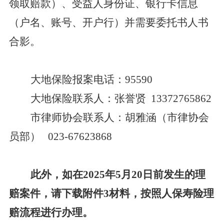
领取赔款）
、
受益人身份证
、
银行卡信息
（户名
、
账号
、
开户行）并需要委托书人书
合影。
大地保险
报案
电话：
955
9
0
大地保险
联系人
：
张誉贤
13372765862
市律师协会联系人：
胡雅涵
（市律协会
员部） 023
-
67623868
此外，如在
2025
年
5
月
20
日前发生的理
赔案件，请下载附件
3
材料，按照人保寿险理
赔流程进行办理。