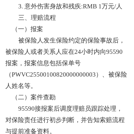
3
.
意外伤害身故和残疾
:RMB
1
万元
/
人
三、理赔流程
（一）报
案
被保险人发生保险约定的保险事故后，
被保险人或者关系人应在
24
小时内向
95590
报案，报案信息包括保单号
（
PWVC25500100820000000003
）、被保险
人姓名等。
（二）案件查勘
95590
接报案后调度理赔员跟踪处理，
对保险责任进行初步判断，并告知索赔流程
与提前准备资料。