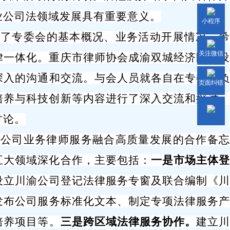
业公司法领域发展具有重
要
意义。
小程序
绍了专委会的基本概况、业务活动开展情况，
关注微信
律一体化。重庆市律师协会成渝双城经济圈
建
深入的沟通和交流。
与会人员
就各自在专委会
页面纠错
培养与科技创新等内容进行了深入交流和探讨
，
讨论。
区公司业务律师服务融合高质量发展的合作备
五大领域深化合作，主要包括：
一是市场主体
设立川渝公司登记法律服务专窗及联合编制《
发布
公司服务
标准化文本、制定专项法律服务
培养项目
等
。
三是跨区域法律服务协作。
建立