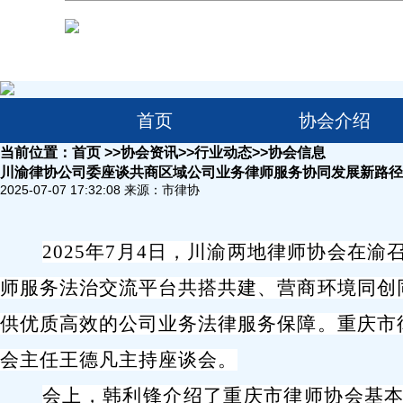
首页
协会介绍
当前位置：
首页
>>
协会资讯
>>
行业动态
>>
协会信息
川渝律协公司委座谈共商区域公司业务律师服务协同发展新路径
2025-07-07 17:32:08
​
来源：市律协
2025
年
7
月
4
日，川渝两地
律师协会在渝
师服务法治交流平台共搭共建、营商环境同创
供优质高效的公司业务法律服务保障
。
重庆市
会主任
王德凡主持
座谈会
。
会上，韩利锋介绍
了
重庆市律师协会基