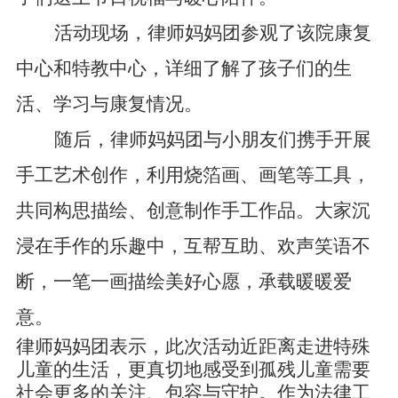
活动现场，律师妈妈团参观了
该院康复
中心和特教中心
，详细了解
了
孩子们
的
生
活、学习与康复情况。
随后，律师妈妈
团
与小朋友们携手开展
手工艺术创作，利用烧箔画、画笔
等
工具
，
共同构思描绘、创意制作
手工作品
。大家沉
浸在手作的乐趣中，互帮互助、欢声笑语不
断，一笔一画描绘美好心愿，承载暖暖爱
意
。
律师妈妈
团
表示，此次活动
近距离走进特殊
儿童的生活，更真
切地
感受到孤残儿童需要
社会更多的关注、包容与守护。作为法律工