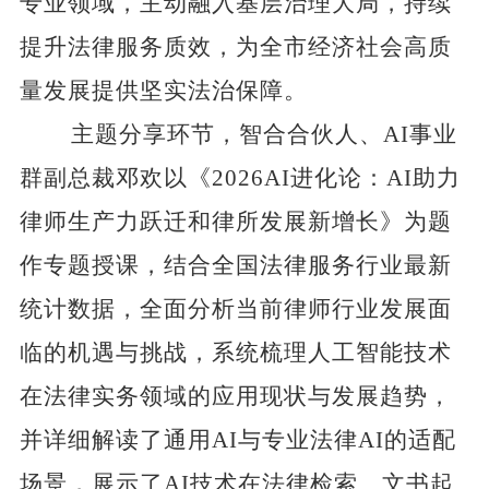
专业领域，主动融入基层治理大局，持续
提升法律服务质效，为全市经济社会高质
量发展提供坚实法治保障。
主题分享环节，
智合合伙人
、
AI
事业
群副总裁邓欢以《
2026AI
进化论：
AI
助力
律师生产力跃迁和律所发展新增长》为题
作专题授课，结合全国法律服务行业最新
统计数据，全面分析当前律师行业发展面
临的机遇与挑战，系统梳理人工智能技术
在法律实务领域的应用现状与发展趋势，
并详细解读了通用
AI
与专业法律
AI
的适配
场景，展示了
AI
技术在法律检索、文书起