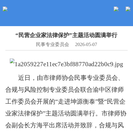
“民营企业家法律保护”主题活动圆满举行
民事专业委员会
2026-05-07
近日
，
由市律师协会民事专
业
委
员
会、
合规与风
险
控
制
专
业
委
员
会联合渝中区律师
工作委员会开展的
“
走进坤源衡泰
”
暨
“
民营企
业家法律保护
”
主题活动圆满举行。
市律师协
会副会长方海平出席活动并致辞，
合规与风