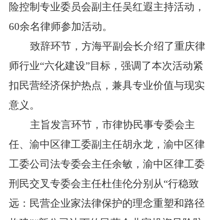
险
控
制
专
业
委
员
会副主任吴红遐主持
活动
，
60
余名律师
参加活动
。
致辞环节，
方海平
副会长
介绍了重庆律
师行业
“
六化建设
”
目标，强调
了
本次活动紧
扣民营经济保护热点，兼具专业价值与现实
意义。
主旨发言
环节
，市律协民事专委会主
任、渝中区律工委副主任胡永龙，渝中区律
工委公司法专委会主任余敏，渝中区律工委
刑民交叉专委会主任杜佳伦分别
从
“
行稳致
远：民营企业家法律保护的理念重塑和路径