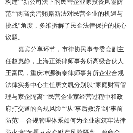
构建
”“
新公司法下的民营企业家投资风险防
范
”“
两高贪污贿赂新法对民营企业的机遇与
挑战
”
角度，多维拆解
了
民企法律保护
的
核心
议题。
嘉宾分享环节，市律协民事专委会副主
任赵惠静，上海正策律师事务所高级合伙人
王富民，
重
庆坤源衡泰律师事务所企业合规
法律实务中心主任唐文凯分别以
“
家庭财富管
理与家企隔离
”“
民营企业家经营过程中和政
府打交道的合规风险
”“
从
‘
事后救济
’
到
‘
事前
防范
’
—
合规管理体系如何为企业家筑牢法律
防火墙
”
为题从家企财产风险隔离、政商合