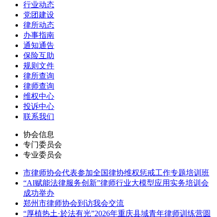
行业动态
党团建设
律所动态
办事指南
通知通告
保险互助
规则文件
律所查询
律师查询
维权中心
投诉中心
联系我们
协会信息
专门委员会
专业委员会
市律师协会代表参加全国律协维权惩戒工作专题培训班
“AI赋能法律服务创新”律师行业大模型应用实务培训会
成功举办
郑州市律师协会到访我会交流
“厚植热土·於法有光”2026年重庆县域青年律师训练营圆