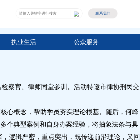
联系我们
执业生活
公众服务
名检察官、律师同堂参训。活动特邀市律协刑民交
等核心概念，帮助学员夯实理论根基
。
随后
，
何峰
合
多个典型案例
和
自身办案经验，
将抽象法条与具
深，
逻辑严密，重点突出
，
既传递前沿理论，又回