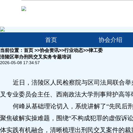
首页
协会介绍
当前位置：
首页
>>
协会资讯
>>
行业动态
>>
律工委
涪陵区举办刑民交叉实务专题培训
2026-05-08 17:34:57
​
近日，涪陵区人民检察院与区司法局联合举
叉专业委员会主任、西南政法大学刑事辩护高等
何峰
从基础理论切入，系统讲解了
“先民后
聚焦
破解实操难题
，围绕
“不构成犯罪的虚假诉讼
体实践有机融合，
清晰梳理出刑民交叉案件的裁