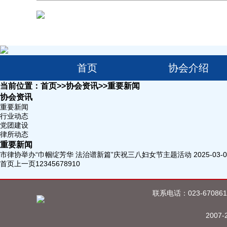
首页
协会介绍
当前位置：
首页
>>
协会资讯
>>
重要新闻
协会资讯
重要新闻
行业动态
党团建设
律所动态
重要新闻
市律协举办“巾帼绽芳华 法治谱新篇”庆祝三八妇女节主题活动
2025-03-
首页
上一页
1
2
3
4
5
6
7
8
9
10
联系电话：023-670861
2007-2